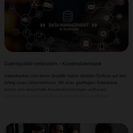
ausschließlich auf das Inbound-Marketing zu legen und nicht auf
den Outbound-Ansatz. Die Frage ist, ob jedes Unternehmen nur
eine der beiden Strategien oder eher eine Mischung aus den
beiden umsetzen sollte. In diesem Artikel werden wir beide
Techniken näher betrachten und analysieren, was der geeignetste
Ansatz ist, um eine gewinnbringende Marketingstrategie zu
erstellen.
Datenqualität verbessern – Kundendatenbank
Datenbanken und deren Qualität haben direkten Einfluss auf den
Erfolg eines Unternehmens. Mit einer gepflegten Datenbank
lassen sich dauerhafte Kundenbeziehungen aufbauen,
insbesondere wenn mit dem Ansatz des Account-Based-
Marketings gearbeitet wird. Künstliche Intelligenz, die Sales
Intelligence, kann beim Datenmanagement hilfreich sein. Die
Daten in einer Kundendatenbank bilden die Basis für gelungenes
Kundenmanagement. Je höher die Datenqualität, desto exakter
und effizienter können Analysen, Reportings und gezielte