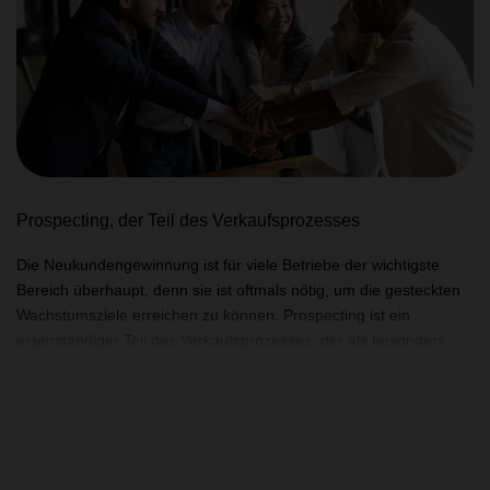
Marketingmaßnahmen durchgeführt werden.
Prospecting, der Teil des Verkaufsprozesses
Die Neukundengewinnung ist für viele Betriebe der wichtigste
Bereich überhaupt, denn sie ist oftmals nötig, um die gesteckten
Wachstumsziele erreichen zu können. Prospecting ist ein
eigenständiger Teil des Verkaufsprozesses, der als besonders
herausfordernd empfunden wird. Aus diesem Grund
vernachlässigen viele Unternehmen das Prospecting und
verpassen damit große Chancen. Ein essentieller Teil des
Verkaufsprozesses und der erfolgreichen Anbahnung von
Geschäften ist es aber, Ersttermine zu gewinnen – das